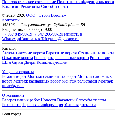
Пользовательское соглашение
Политика конфиденциальности
Вакансии
Реквизиты
Способы оплаты
© 2020–2026
OOO «Строй Ворота»
Контакты
453126
, г.
Стерлитамак
,
ул. Худайбердина, 58
Ежедневно, с 10:00 до 19:00
+7 937 849-90-19
+7 347 266-90-19
Написать в
WhatsApp
Написать в Telegram
i@gateapp.ru
Каталог
Автоматические ворота
Гаражные ворота
Секционные ворота
Откатные ворота
Рольворота
Распашные ворота
Рольставни
Шлагбаумы
Двери
Комплектующие
Услуги и сервисы
Ремонт ворот
Монтаж секционных ворот
Монтаж сдвижных
ворот
Монтаж распашных ворот
Монтаж рольставен
Монтаж
шлагбаумов
О компании
Галерея наших работ
Новости
Вакансии
Способы оплаты
Реквизиты
Правовая информация
Условия доставки
Ваш город