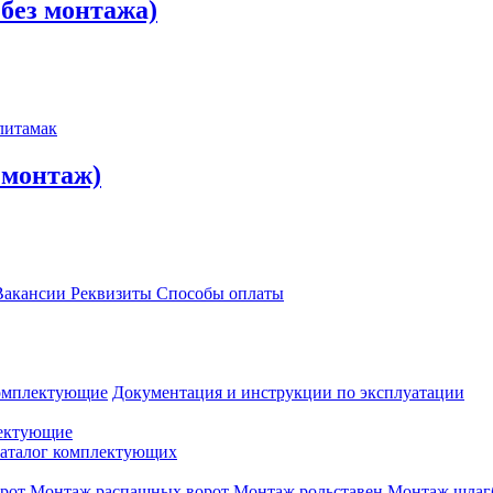
 без монтажа)
, монтаж)
акансии
Реквизиты
Способы оплаты
омплектующие
Документация и инструкции по эксплуатации
ектующие
аталог комплектующих
рот
Монтаж распашных ворот
Монтаж рольставен
Монтаж шлаг