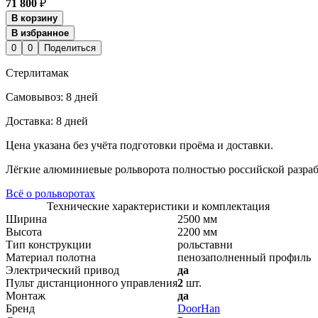
71 800
₽
В корзину
В избранное
0
0
Поделиться
Стерлитамак
Cамовывоз:
8 дней
Доставка:
8 дней
Цена указана без учёта подготовки проёма и доставки.
Лёгкие алюминиевые рольворота полностью российской разраб
Всё о рольворотах
Технические характеристики и комплектация
Ширина
2500 мм
Высота
2200 мм
Тип конструкции
рольставни
Материал полотна
пенозаполненный профиль
Электрический привод
да
Пульт дистанционного управления
2
шт.
Монтаж
да
Бренд
DoorHan