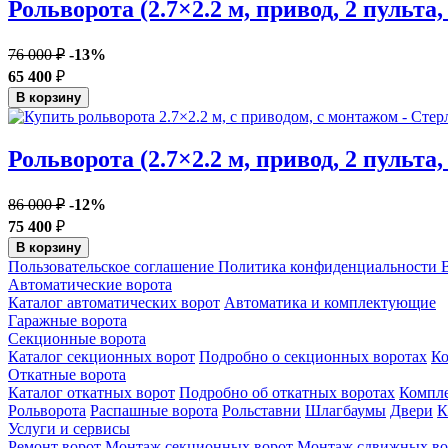
Рольворота (2.7×2.2 м, привод, 2 пульта,
76 000 ₽
-13%
65 400
₽
В корзину
Рольворота (2.7×2.2 м, привод, 2 пульта
86 000 ₽
-12%
75 400
₽
В корзину
Пользовательское соглашение
Политика конфиденциальности
В
Автоматические ворота
Каталог автоматических ворот
Автоматика и комплектующие
Гаражные ворота
Секционные ворота
Каталог секционных ворот
Подробно о секционных воротах
К
Откатные ворота
Каталог откатных ворот
Подробно об откатных воротах
Компл
Рольворота
Распашные ворота
Рольставни
Шлагбаумы
Двери
К
Услуги и сервисы
Ремонт ворот
Монтаж секционных ворот
Монтаж сдвижных во