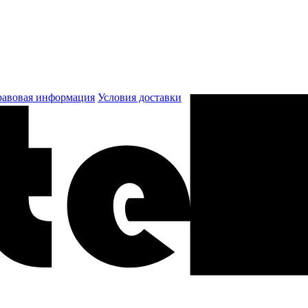
авовая информация
Условия доставки
к