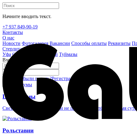
Начните вводить текст.
+7 937 849-90-19
Контакты
О нас
Новости
Фотогалерея
Вакансии
Способы оплаты
Реквизиты
Пр
Стерлитамак
Уфа
Октябрьский
Белебей
Туймазы
Вход на сайт
Забыли пароль?
Регистрация
Войти
Шлагбаумы
Светоотражающие наклейки не проглядеть в тёмное время суто
Рольставни