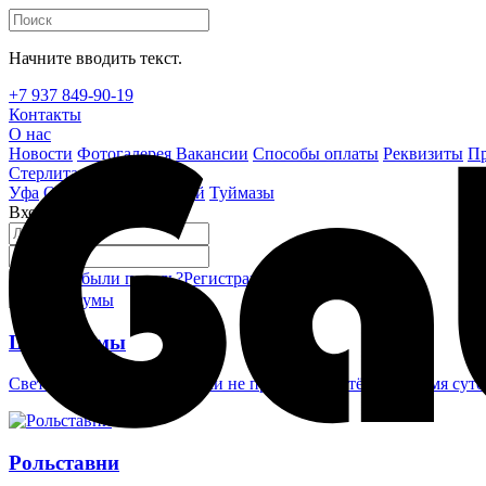
Начните вводить текст.
+7 937 849-90-19
Контакты
О нас
Новости
Фотогалерея
Вакансии
Способы оплаты
Реквизиты
Пр
Стерлитамак
Уфа
Октябрьский
Белебей
Туймазы
Вход на сайт
Забыли пароль?
Регистрация
Войти
Шлагбаумы
Светоотражающие наклейки не проглядеть в тёмное время суто
Рольставни