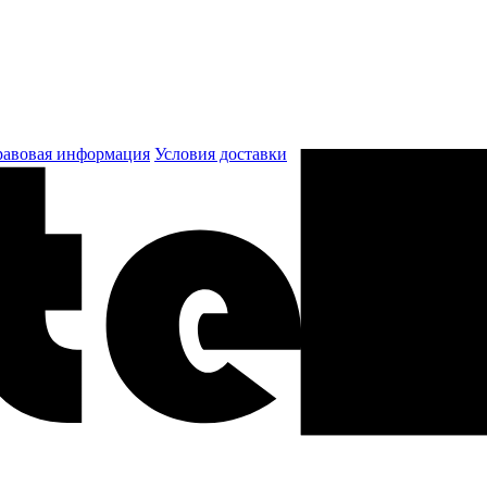
авовая информация
Условия доставки
к