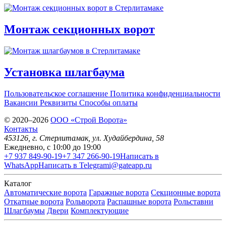
Монтаж секционных ворот
Установка шлагбаума
Пользовательское соглашение
Политика конфиденциальности
Вакансии
Реквизиты
Способы оплаты
© 2020–2026
OOO «Строй Ворота»
Контакты
453126
, г.
Стерлитамак
,
ул. Худайбердина, 58
Ежедневно, с 10:00 до 19:00
+7 937 849-90-19
+7 347 266-90-19
Написать в
WhatsApp
Написать в Telegram
i@gateapp.ru
Каталог
Автоматические ворота
Гаражные ворота
Секционные ворота
Откатные ворота
Рольворота
Распашные ворота
Рольставни
Шлагбаумы
Двери
Комплектующие